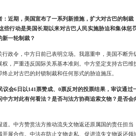
者：近期，美国宣布了一系列新措施，扩大对古巴的制裁
这些行动是美国长期以来对古巴人民实施胁迫和集体惩
的新一轮制裁？
关行政令，中方日前已表明立场。我愿重申，美国不断升
展权，严重违反国际关系基本准则。中方坚定支持古巴维
即终止对古巴的封锁制裁和任何形式的胁迫施压。
民议会6日以141票赞成、0票反对的投票结果，审议通
问中方对此有何看法？是否与法方协商追索文物？是否会
报道。中方赞赏法方推动流失文物返还原属国的责任担当
域开展合作。中法在防止文物走私、促进流失文物返还领