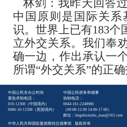
林剑：我昨天回答
中国原则是国际关系
识。世界上已有183
立外交关系。我们奉
确一边，作出承认一
所谓“外交关系”的正
中国公民非办公时间
中国公民侨务和领事
紧急求助电话：
协助电话：
010-12308（中国境内）
0044-161-2248986
0086-10-12308（英国境内）
（09:00-12:00 14:00-17:00）
邮址：lingshixiezhu_man@163.com
中华人民共和国驻曼彻斯特总领事馆 版权所有