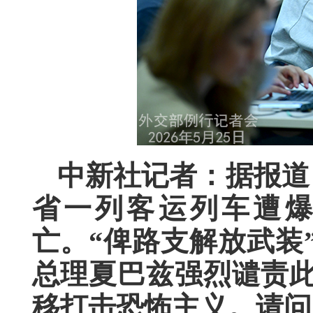
中新社记者：据报道
省一列客运列车遭
亡。“俾路支解放武装
总理夏巴兹强烈谴责
移打击恐怖主义。请问