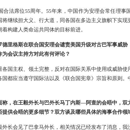
国合法席位55周年。55年来，中国作为安理会常任理事
国将继续担大义、行大道，同各国在多边主义旗帜下实现
朝着构建人类命运共同体的目标前进。
罗德里格斯在联合国安理会谴责美国升级对古巴军事威胁
作为会议主持方对此有何评论？
重各国主权、领土完整，反对在国际关系中使用或威胁使
各国都应当遵守国际法以及《联合国宪章》宗旨和原则。
面称，在王毅外长与巴外长马丁内斯—阿查的会晤中，双
否提供会晤的更多细节？双方谈及哪些具体的海事合作领
毅外长会见了巴拿马外长，相关情况已经发布了消息，我