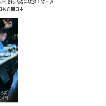
因日遗化武炮弹破损手臂不慎
日被送回日本。