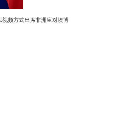
以视频方式出席非洲应对埃博
况？
问蒙古。访问期间，王毅外长分
并发表联合新闻公报。王毅外
式。
双方始终尊重彼此独立、主权
康发展的重要保障。双方同意
携手朝着构建和平共处、守望