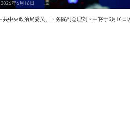
中共中央政治局委员、国务院副总理刘国中将于6月16日
刚刚结束对蒙古国的访问。发言人能否进一步介绍此访情
蒙赫·巴特策策格邀请，王毅外长于6月13日至15日访
赫、总理乌其尔勒，同巴特策策格外长举行大小范围会谈
中国优买贷款项下的乌兰巴托中央污水处理厂通水启用仪
水相连、命运与共，是永远的邻居，也是全面战略伙伴。
利用其领土损害另一方国家主权和安全，这是中蒙关系健
为引领，加强战略互信、深化务实合作、促进民心相通，
共同体方向不断作出努力。