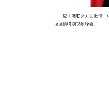
应非洲联盟方面邀请，
拉疫情特别视频峰会。
新华社记者：王毅外长
林剑：应蒙古国外长巴特
别会见蒙古国总统呼日勒苏
长还同蒙方政要共同出席了
双方一致认为，中蒙山
和领土完整，不允许第三国
以两国元首达成的重要共识
相助、合作共赢的双边命运