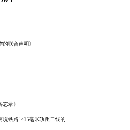
作的联合声明》
》
备忘录》
境铁路1435毫米轨距二线的