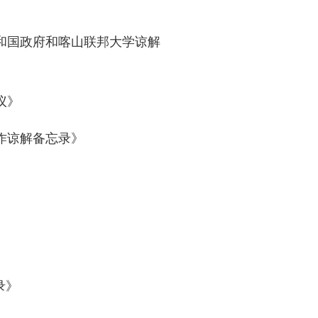
和国政府和喀山联邦大学谅解
议》
作谅解备忘录》
录》