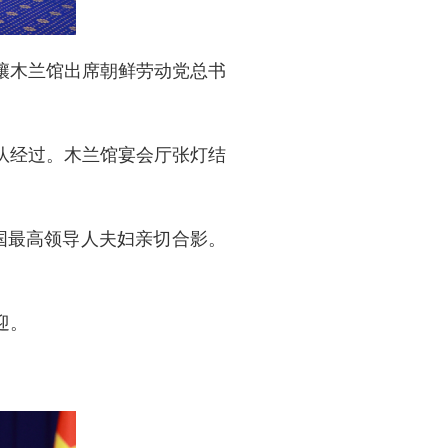
平壤木兰馆出席朝鲜劳动党总书
队经过。木兰馆宴会厅张灯结
国最高领导人夫妇亲切合影。
迎。