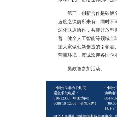
第三，创新合作是破解
速度之快前所未有，同时不
深化联通协作，共建开放型
善，健全人工智能等领域全
望大家做创新创造的引领者
营商环境，真诚欢迎各国企
吴政隆参加活动。
中国公民非办公时间
中国公
紧急求助电话：
协助电
010-12308（中国境内）
0044-16
0086-10-12308（英国境内）
（09:00-
邮址：lin
中华人民共和国驻曼彻斯特总领事馆 