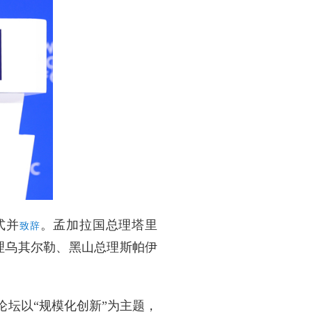
式并
。孟加拉国总理塔里
致辞
理乌其尔勒、黑山总理斯帕伊
坛以“规模化创新”为主题，