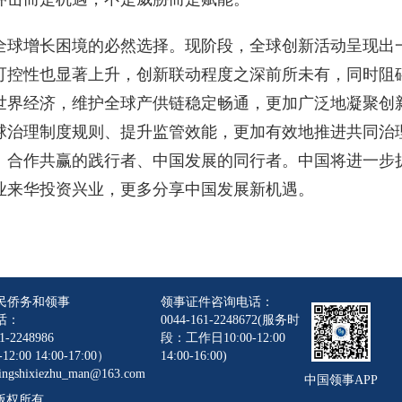
全球增长困境的必然选择。现阶段，全球创新活动呈现出
可控性也显著上升，创新联动程度之深前所未有，同时阻
世界经济，维护全球产供链稳定畅通，更加广泛地凝聚创
球治理制度规则、提升监管效能，更加有效地推进共同治
、合作共赢的践行者、中国发展的同行者。中国将进一步
业来华投资兴业，更多分享中国发展新机遇。
民侨务和领事
领事证件咨询电话：
话：
0044-161-2248672(服务时
1-2248986
段：工作日10:00-12:00
12:00 14:00-17:00）
14:00-16:00)
gshixiezhu_man@163.com
中国领事APP
版权所有