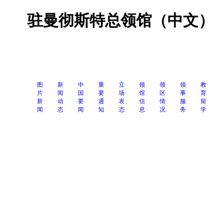
驻曼彻斯特总领馆（中文）
图
新
中
重
立
领
领
领
教
片
闻
国
要
场
馆
区
事
育
新
动
要
通
表
信
情
服
留
闻
态
闻
知
态
息
况
务
学