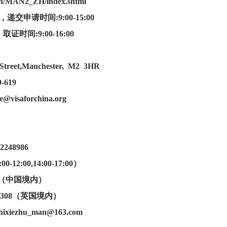
.cn/MAN2_ZH/index.shtml
交申请时间:9:00-15:00
-16:00
Street,Manchester, M2 3HR
-619
e@visaforchina.org
248986
:00,14:00-17:00）
08（中国境内）
08（英国境内）
shixiezhu_man@163.com