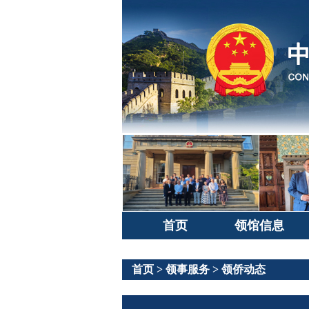
首页
领馆信息
首页
>
领事服务
>
领侨动态