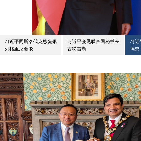
习近平同斯洛伐克总统佩
习近平会见联合国秘书长
习近
列格里尼会谈
古特雷斯
玛奈