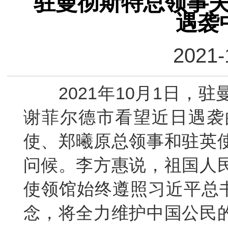
驻曼彻斯特总领事
遇袭
2021-
2021
年
10月1日，驻
谢菲尔德市看望近日遇袭
使
、郑曦原
总领事
和驻英
问候。李方惠说，祖国人
使领馆始终遵照习近平总书
念，将全力维护中国公民