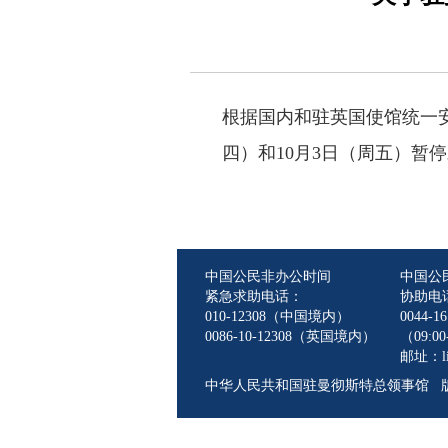
根据国内和驻英国使馆统一安
四）和10月3日（周五）暂
中国公民非办公时间
中国公
紧急求助电话：
协助电
010-12308（中国境内）
0044-16
0086-10-12308（英国境内）
（09:00-
邮址：lin
中华人民共和国驻曼彻斯特总领事馆 