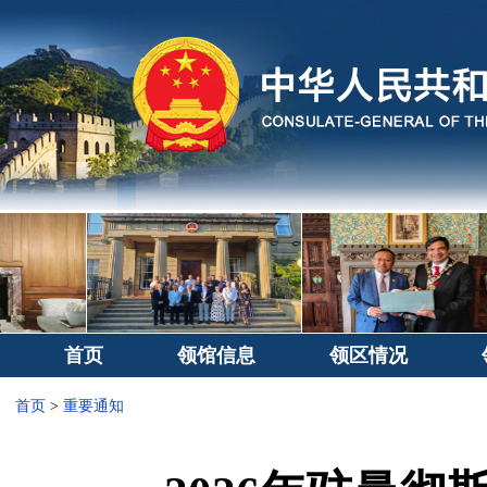
首页
领馆信息
领区情况
首页
>
重要通知