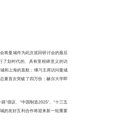
协会将曼城作为此次巡回研讨会的最后
进行了划时代的、具有里程碑意义的访
曼城和上海的直航；继习主席访问曼城
证总量首次突破了四万份；赫尔大学即
倡议、“中国制造2025”、“十三五
曼城的友好互利合作将迎来新一轮重要