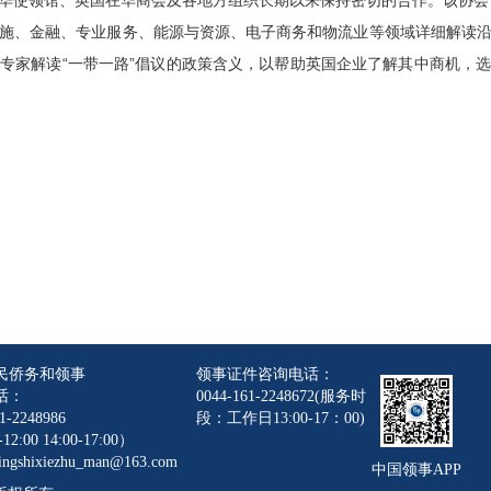
华使领馆、英国在华商会及各地方组织长期以来保持密切的合作。
该协会
施、金融、专业服务、能源与资源、电子商务和物流业等领域详细解读
专家解读“一带一路”倡议的政策含义，以帮助英国企业了解其中商机，
民侨务和领事
领事证件咨询电话：
话：
0044-161-2248672(服务时
1-2248986
段：工作日13:00-17：00)
12:00 14:00-17:00）
gshixiezhu_man@163.com
中国领事APP