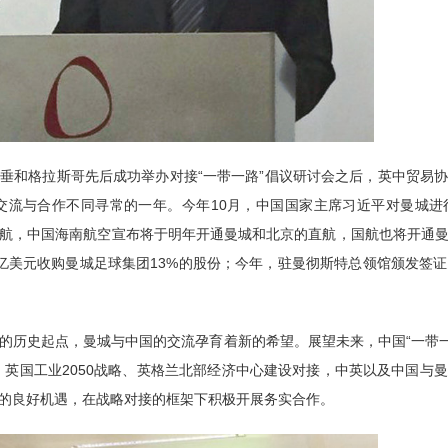
垂和格拉斯哥先后成功举办对接“一带一路”倡议研讨会之后，英中贸易
华交流与合作不同寻常的一年。今年10月，中国国家主席习近平对曼城
航，中国海南航空宣布将于明年开通曼城和北京的直航，国航也将开通
亿美元收购曼城足球集团13%的股份；今年，驻曼彻斯特总领馆颁发签
历史起点，曼城与中国的交流孕育着新的希望。展望未来，中国“一带一路”
、英国工业2050战略、英格兰北部经济中心建设对接，中英以及中国与
的良好机遇，在战略对接的框架下积极开展务实合作。