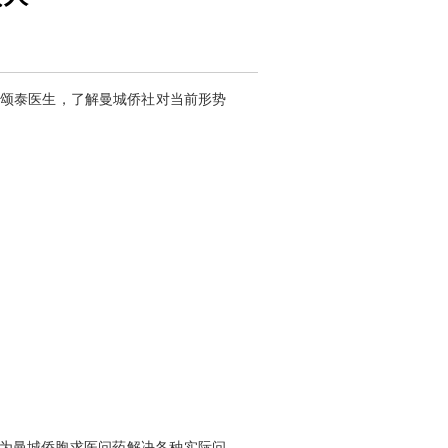
赵颂泰医生，了解曼城侨社对当前形势
要为曼城侨胞求医问药解决各种实际问