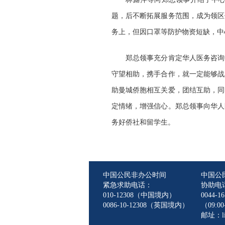
题，后不断拓展服务范围，成为领区
务上，但因口罩等防护物资短缺，中
郑总领事充分肯定华人医务咨询
守望相助，携手合作，就一定能够战
助曼城侨胞相互关爱，团结互助，同
定情绪，增强信心。郑总领事向华人
务好侨社和留学生。
中国公民非办公时间
中国公
紧急求助电话：
协助电
010-12308（中国境内）
0044-16
0086-10-12308（英国境内）
（09:00-
邮址：lin