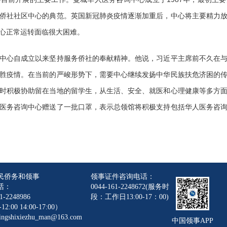
侨社社区中心的典范。英国新冠肺炎疫情逐渐加重后，中心将主要精力
心正常运转面临很大困难。
中心自成立以来坚持服务侨社的奉献精神。他说，习近平主席前不久在
胜疫情。在当前的严峻形势下，需要中心继续发扬中华民族扶危济困的
时积极协助留在当地的留学生，从生活、安全、就医和心理健康等多方
医务咨询中心赠送了一批口罩，表示总领馆将积极支持包括华人医务咨
民侨务和领事
领事证件咨询电话：
话：
0044-161-2248672(服务时
1-2248986
段：工作日13:00-17：00)
12:00 14:00-17:00）
gshixiezhu_man@163.com
中国领事APP