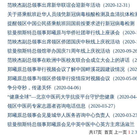
范映杰副总领事出席新华联谊会迎新年活动（2020-12-31）
关于搭乘航班赴华人员须凭新冠病毒核酸检测及血清抗体检测双阴
提醒领区中国公民搭乘航班回国前按要求进行新冠病毒检测（202
驻曼彻斯特总领事郑曦原与华侨社团举行线上座谈会（2020-10
范映杰副总领事出席领区侨团国庆中秋线上庆祝活动（2020-10
驻曼彻斯特总领馆举办国庆71周年线上庆祝活动（2020-09-2
范映杰副总领事在欧洲中医校友联合会成立大会上的讲话（2020-
郑曦原总领事举行视频会议了解中国畔溪花园建设情况（2020-0
郑曦原总领事与领区侨领举行疫情应对视频会议（2020-05-0
争分夺秒，传递关怀（2020-04-06）
“健康全球”—北京中医药大学抗疫平台守护您健康（2020-04-
领区中医药专家志愿者咨询电话信息（2020-03-27）
郑曦原总领事会见曼城华人医务咨询中心负责人（2020-03-2
驻曼彻斯特总领事郑曦原会见中英中医中心英方主席汤淑兰（202
共17页 首页 上一页
1
2
3