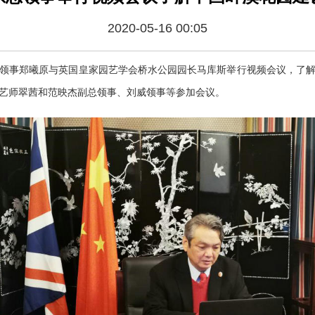
2020-05-16 00:05
领事郑曦原与英国皇家园艺学会桥水公园园长马库斯举行视频会议，
了
艺师翠茜
和
范映杰副总领事、
刘威领事
等参加会议。