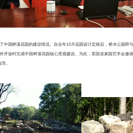
了
中国
畔溪花园
的
建设
情况
。自去年
10
月花园设计定稿后，桥水公园即
外开放时完成
中国
畔溪花园核心景观建设。为此，英国皇家园艺学会邀
指导。