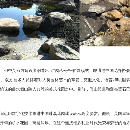
，但中英双方
建设者
创
造出了
“
园艺
云合作”
新
模式，
即
通过中国花卉协
导。双方技术人员怀着对
人类
园林艺术的挚爱，克服文化、语言和时差障
韵味的曲水假山融入典雅的英式花园
之
中。目前，假山蹬道和瀑布置石
间
运用数字化技术
推进
中国
畔溪花园建设表示
高度
赞赏。他说，英国皇
开阔的
桥水花园，
寓意深厚
。在这个连接
维多利亚时代
光荣与梦想的地