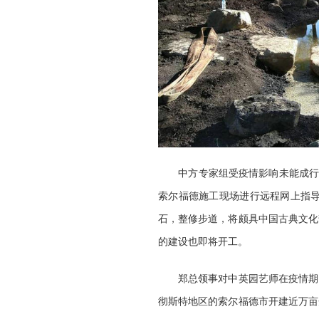
中方专家组受疫情影响未能成行
索尔福德施工现场进行远程
网上
指
石，整修步道，将颇具中国古典文化
的建设也即将开工
。
郑总领事
对
中英园
艺师在
疫情期
彻斯特地区的索尔福德市
开建近万亩