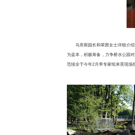
马库斯
园长和
翠茜
女士
详细介绍
为蓝本，积极筹备，力争桥水公园对
范续全于今年
2
月率专家组来英现场