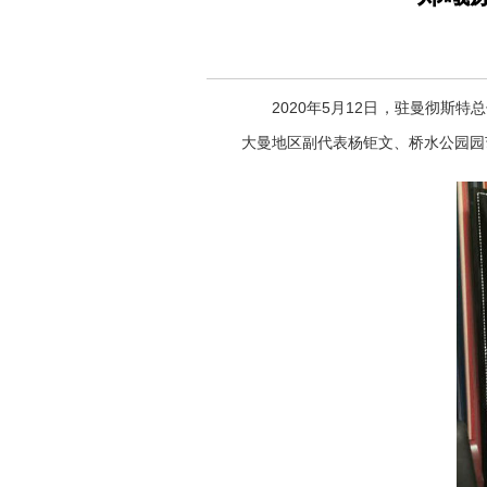
2020
年
5
月
12
日，驻曼彻斯特总
大曼地区副代表杨钜文
、
桥水公园园