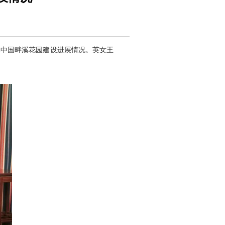
解
中国畔溪花园建设
进展情况
。
英
女王