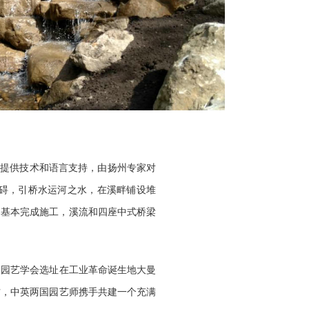
会提供技术和语言支持，由扬州专家对
碍，引桥水运河之水，在
溪
畔铺设堆
已基本完成施工，
溪流和四座
中式桥梁
家园艺学会选址在工业革命诞生地大曼
方
，
中英两国园艺
师
携手
共建
一个充满