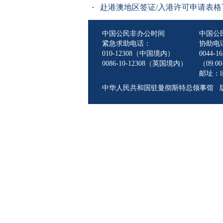
赴港澳地区签证/入港许可申请表格下载（
中国公民非办公时间
中国公
紧急求助电话：
协助电
010-12308（中国境内）
0044-16
0086-10-12308（英国境内）
（09:00-
邮址：lin
中华人民共和国驻曼彻斯特总领事馆 