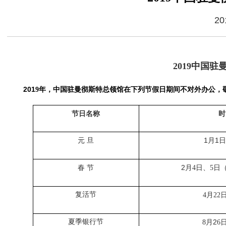
20
201
9
中国驻
201
9
年，中国驻曼彻斯特总领馆在下列节假日期间不对外办公，
节日名称
时
元
旦
1
1
月
春
节
2
日、
日
月
4
5
复活节
月
4
22
夏季银行节
月
2
8
6