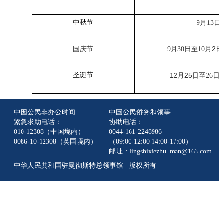
中秋节
月
9
13
国庆节
月
日至
2
9
30
10
月
圣诞节
12
25
月
日
至
26
中国公民非办公时间
中国公民侨务和领事
紧急求助电话：
协助电话：
010-12308（中国境内）
0044-161-2248986
0086-10-12308（英国境内）
（09:00-12:00 14:00-17:00）
邮址：lingshixiezhu_man@163.com
中华人民共和国驻曼彻斯特总领事馆 版权所有