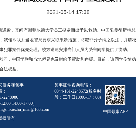
2021-05-14 17:38
遇袭，其间有谢菲尔德大学员工挺身而出予以救助。中国驻曼彻斯特总
，我馆即联系当地警局要求采取果断措施，将犯罪分子绳之以法，并请
事犯罪案件优先处理。校方迅速安排专门人员为受害同学提供了协助。
问，中国学联和当地侨界也及时给予帮助和声援。目前，该同学伤情稳
合法权益。
民侨务和领事
领事证件咨询电话：
话：
0044-161-2248672(服务时
1-2248986
段：工作日13:00-17：00)
12:00 14:00-17:00）
gshixiezhu_man@163.com
中国领事APP
版权所有