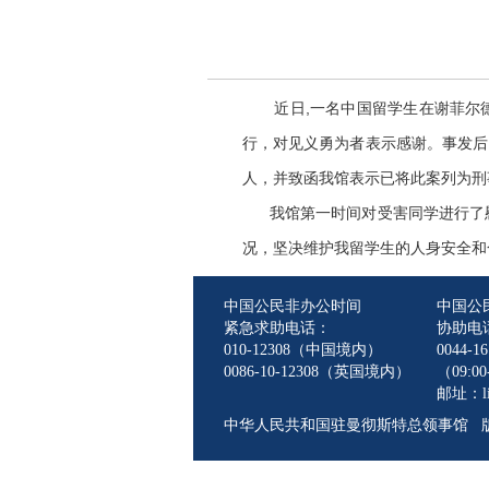
近日,一名中国留学生在谢菲尔德
行，对见义勇为者表示感谢。事发后
人，并致函我馆表示已将此案列为刑
我馆第一时间对受害同学进行了慰
况，坚决维护我留学生的人身安全和
中国公民非办公时间
中国公
紧急求助电话：
协助电
010-12308（中国境内）
0044-16
0086-10-12308（英国境内）
（09:00-
邮址：lin
中华人民共和国驻曼彻斯特总领事馆 